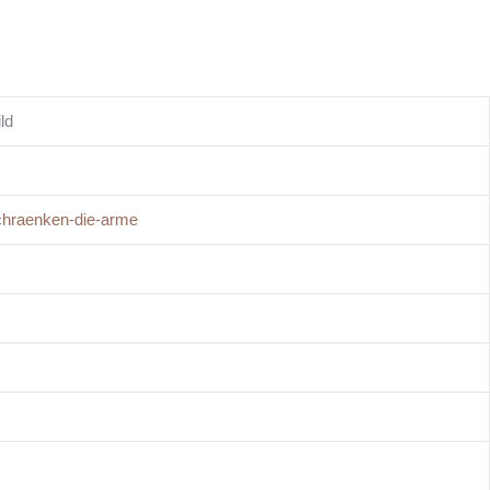
ld
chraenken-die-arme