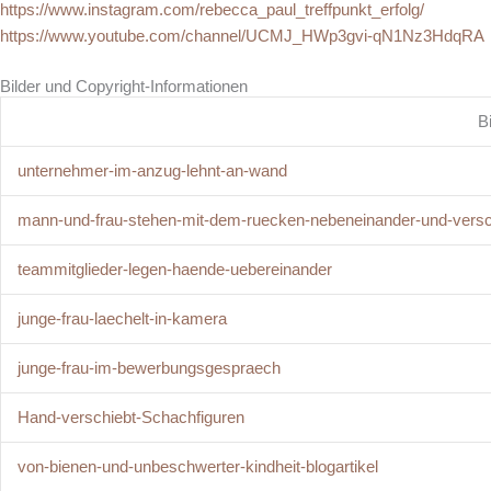
https://www.instagram.com/rebecca_paul_treffpunkt_erfolg/
https://www.youtube.com/channel/UCMJ_HWp3gvi-qN1Nz3HdqRA
Bilder und Copyright-Informationen
Bi
unternehmer-im-anzug-lehnt-an-wand
mann-und-frau-stehen-mit-dem-ruecken-nebeneinander-und-vers
teammitglieder-legen-haende-uebereinander
junge-frau-laechelt-in-kamera
junge-frau-im-bewerbungsgespraech
Hand-verschiebt-Schachfiguren
von-bienen-und-unbeschwerter-kindheit-blogartikel