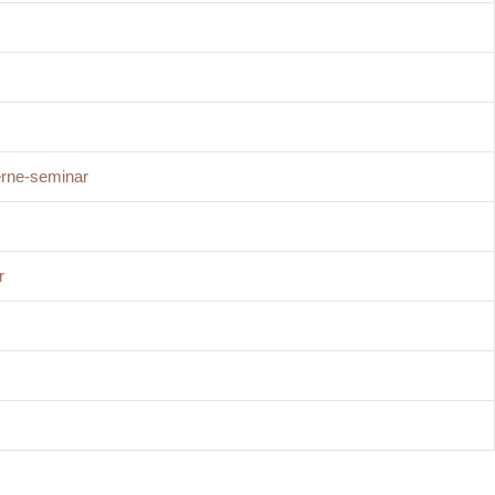
erne-seminar
r