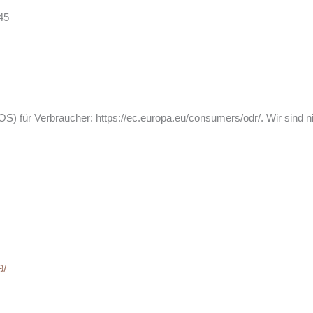
45
.
) für Verbraucher: https://ec.europa.eu/consumers/odr/. Wir sind nich
9/