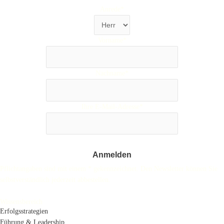
Anrede*
Vorname*
Nachname*
Ihre E-Mail-Adresse*
Pflichtangaben sind mit einem * gekennzeichnet. Den Newsletter können Sie
selbstverständlich jederzeit abbestellen.
Wissensbereich
Erfolgsstrategien
Führung & Leadership