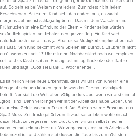
nicht nur Spaß zu machen, sie gehen geradezu leidenschaftlich darin
auf. So geht es bei Weitem nicht jedem. Zumindest nicht jedem
Erwachsenen. Bei einem Kind sieht das anders aus, es wacht
morgens auf und ist schlagartig bereit. Das mit dem Waschen und
Frühstücken ist eine Erfin­dung der Eltern – Kinder selbst würden
sekündlich spielen, am liebsten den ganzen Tag. Ein Kind wird
natürlich auch müde – das ja. Aber diese Müdigkeit empfindet es nicht
als Last. Kein Kind bekommt vom Spielen ein Burnout. Es „brennt nicht
aus“, wenn es nach 17 Uhr mit dem Nachbarskind noch weiterspie­len
soll, und es lässt nicht am Freitagnachmittag Bauklotz oder Barbie
fallen und sagt: ,,Gott sei Dank … Wochenende!“.
Es ist freilich keine neue Erkenntnis, dass wir uns von Kindern eine
Menge abschauen können, gerade was das Thema Leichtigkeit
betrifft. Nur sieht die Welt eben völlig anders aus, wenn wir erst einmal
„groß“ sind. Dann verbringen wir mit der Arbeit das halbe Leben, und
die meiste Zeit in wachem Zustand. Aus Spielen wurde Ernst und aus
Spaß Muss. Zeit­druck gehört zum Erwachsenenleben wohl einfach
dazu. Nicht zu vergessen: der Druck, den wir uns selbst machen,
wenn es mal kein anderer tut. Wir vergessen, dass auch Arbeitszeit
Lebenszeit ist, und zählen stattdessen die Tage bis zum nächsten