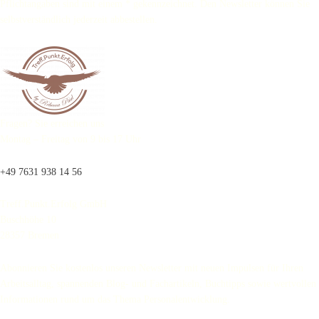
Pflichtangaben sind mit einem * gekennzeichnet. Den Newsletter können Sie
selbstverständlich jederzeit abbestellen.
Fragen? Sie erreichen uns
Montag – Freitag von 9 bis 17 Uhr
+49 7631 938 14 56
Treff.Punkt.Erfolg GmbH
Buschhöhe 10
28357 Bremen
Abonnieren Sie kostenlos unseren Newsletter mit neuen Impulsen für Ihren
Arbeitsalltag, spannenden Blog- und Fachartikeln, Buchtipps sowie wertvollen
Informationen rund um das Thema Personalentwicklung.